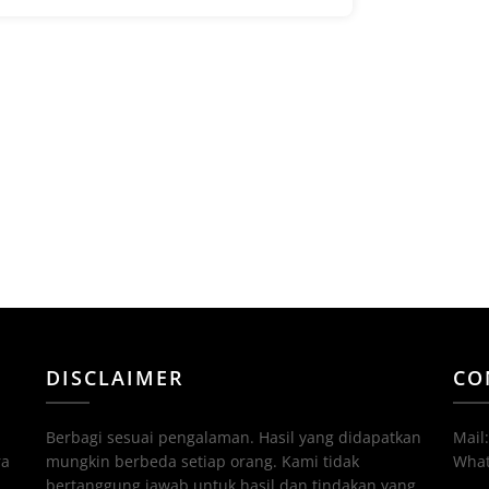
DISCLAIMER
CO
Berbagi sesuai pengalaman. Hasil yang didapatkan
Mail
ra
mungkin berbeda setiap orang. Kami tidak
What
bertanggung jawab untuk hasil dan tindakan yang