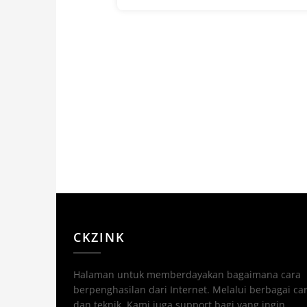
CKZINK
Halaman untuk memberdayakan bagaimana cara
berpenghasilan dari Internet. Melalui berbagai ca
dan teknik. Kami juga support bagi yang ingin