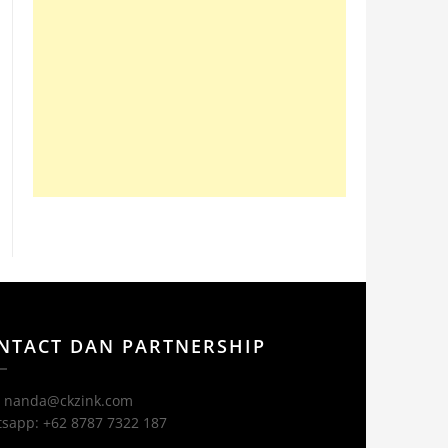
NTACT DAN PARTNERSHIP
: nanda@ckzink.com
sapp: +62 8787 7322 187