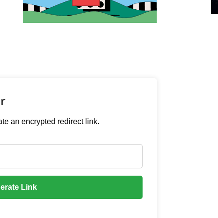
r
e an encrypted redirect link.
erate Link