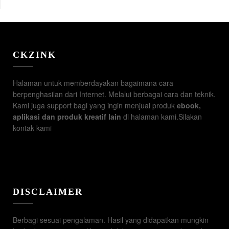
CKZINK
Halaman untuk memberdayakan bagaimana cara
berpenghasilan dari Internet. Melalui berbagai cara dan teknik.
Kami juga support bagi yang ingin menjual produk
ebook,
aplikasi dan produk kreatif lain
di halaman kami.Silakan
kontak kami
DISCLAIMER
Berbagi sesuai pengalaman. Hasil yang didapatkan mungkin