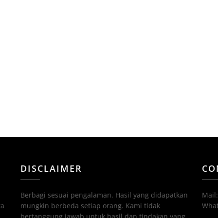
DISCLAIMER
CO
Berbagi sesuai pengalaman. Hasil yang didapatkan
Mail
ra
mungkin berbeda setiap orang. Kami tidak
What
bertanggung jawab untuk hasil dan tindakan yang