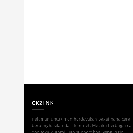
CKZINK
Halaman untuk memberdayakan bagaimana cara
berpenghasilan dari Internet. Melalui berbagai ca
dan teknik. Kami juga support bagi yang ingin