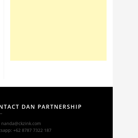
NTACT DAN PARTNERSHIP
: nanda@ckzink.com
sapp: +62 8787 7322 187