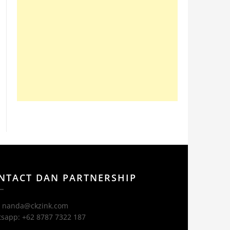
NTACT DAN PARTNERSHIP
: nanda@ckzink.com
sapp: +62 8787 7322 187