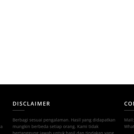
DISCLAIMER
CO
Berbagi sesuai pengalaman. Hasil yang didapatkan
Mail
ra
mungkin berbeda setiap orang. Kami tidak
What
bertanggung jawab untuk hasil dan tindakan yang