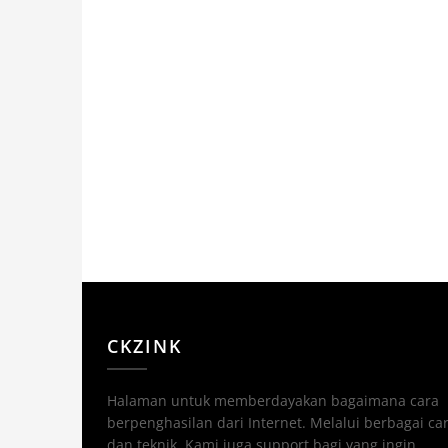
CKZINK
Halaman untuk memberdayakan bagaimana cara
berpenghasilan dari Internet. Melalui berbagai ca
dan teknik. Kami juga support bagi yang ingin