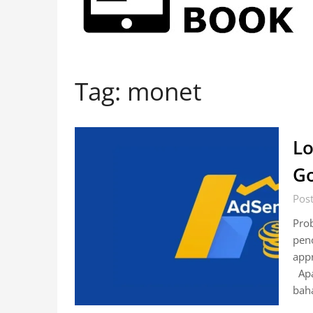
Tag:
monet
Lo
Go
Post
Pro
peno
app
Apa 
baha